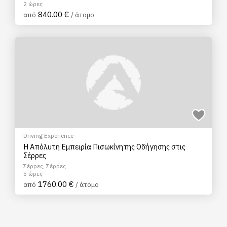
2 ώρες
840.00 €
από
/ άτομο
Driving Experience
Η Απόλυτη Εμπειρία Πισωκίνητης Οδήγησης στις
Σέρρες
Σέρρες, Σέρρες
5 ώρες
1760.00 €
από
/ άτομο