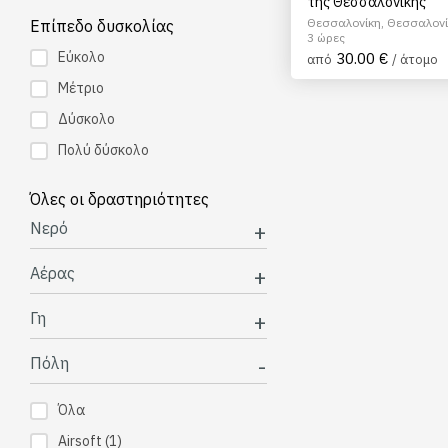
της Θεσσαλονίκης
Θεσσαλονίκη, Θεσσαλονί
Επίπεδο δυσκολίας
3 ώρες
Εύκολο
30.00 €
από
/ άτομο
Μέτριο
Δύσκολο
Πολύ δύσκολο
Όλες οι δραστηριότητες
Νερό
Αέρας
Γη
Πόλη
Όλα
Airsoft
(1)