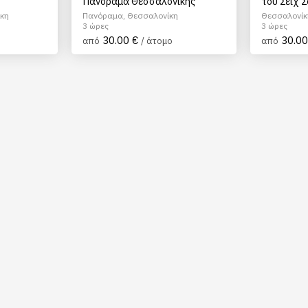
Πανόραμα Θεσσαλονίκης
του Σέιχ 
Ηφαίστου
κη
Πανόραμα, Θεσσαλονίκη
Θεσσαλονίκ
3 ώρες
3 ώρες
30.00 €
30.00
από
/ άτομο
από