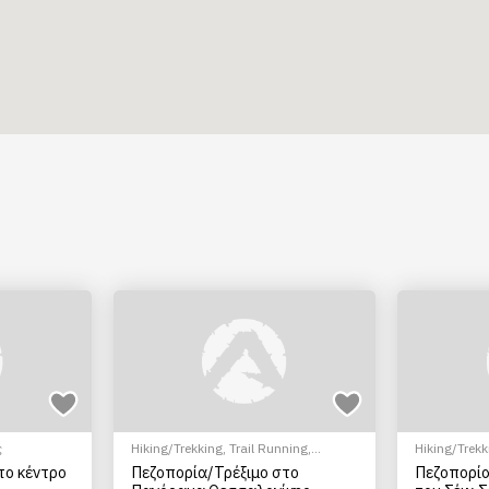
ς
Hiking/Trekking
,
Trail Running
,
Hiking/Trekk
Fitness
Fitness
το κέντρο
Πεζοπορία/Τρέξιμο στο
Πεζοπορία