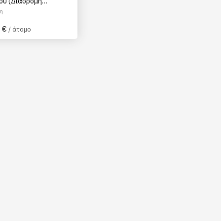
Σου (Διαδρομή
)
η
 €
/ άτομο