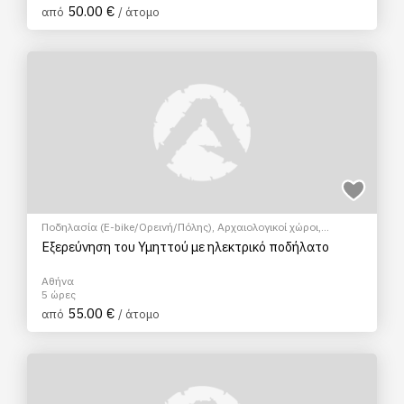
50.00 €
από
/ άτομο
Ποδηλασία (E-bike/Ορεινή/Πόλης)
,
Αρχαιολογικοί χώροι
,
EcoΠεριηγήση
,
Ξεναγήσεις/Αξιοθέατα
,
Πολιτιστικά - Πολιτισμικά
Εξερεύνηση του Υμηττού με ηλεκτρικό ποδήλατο
Αθήνα
5 ώρες
55.00 €
από
/ άτομο