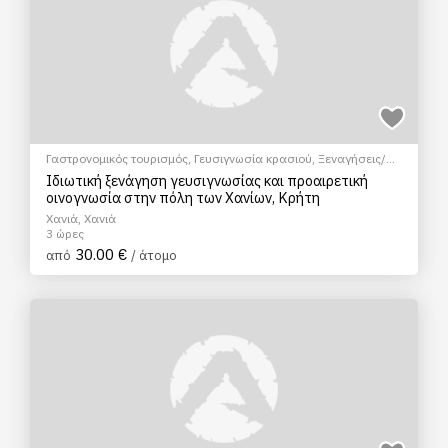
Γαστρονομικός τουρισμός
,
Γευσιγνωσία κρασιού
,
Ξεναγήσεις/
Αξιοθέατα
,
Πεζοπορία Πόλης
,
Πολιτιστικά - Πολιτισμικά
Ιδιωτική ξενάγηση γευσιγνωσίας και προαιρετική
οινογνωσία στην πόλη των Χανίων, Κρήτη
Χανιά, Χανιά
3 ώρες
30.00 €
από
/ άτομο