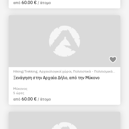
60.00 €
από
/ άτομο
Hiking/Trekking
,
Αρχαιολογικοί χώροι
,
Πολιτιστικά - Πολιτισμικά
,
Φώτο Tour
Ξενάγηση στην Αρχαία Δήλο, από την Μύκονο
Μύκονος
5 ώρες
60.00 €
από
/ άτομο