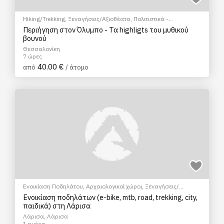
Hiking/Trekking
,
Ξεναγήσεις/Αξιοθέατα
,
Πολιτιστικά -
Πολιτισμικά
Περιήγηση στον Όλυμπο - Τα highligts του μυθικού
βουνού
Θεσσαλονίκη
7 ώρες
40.00 €
από
/ άτομο
Ενοικίαση Ποδηλάτου
,
Αρχαιολογικοί χώροι
,
Ξεναγήσεις/
Αξιοθέατα
,
Πεζοπορία Πόλης
,
Πολιτιστικά - Πολιτισμικά
Ενοικίαση ποδηλάτων (e-bike, mtb, road, trekking, city,
παιδικά) στη Λάρισα
Λάρισα, Λάρισα
1 ημέρα