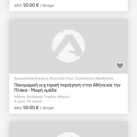
50.00 €
από
/ άτομο
Αρχαιολογικοί χώροι
,
Bus/Van Tour
,
Ξεναγήσεις/Αξιοθέατα
,
Πεζοπορία Πόλης
,
Πολιτιστικά - Πολιτισμικά
,
Φώτο Tour
Πανοραμική νυχτερική περιήγηση στην Αθήνα και την
Πλάκα - Μικρή ομάδα
Αθήνα, Κεντρικός Τομέας Αθηνών
3 ώρες 30 λεπτά
50.00 €
από
/ άτομο