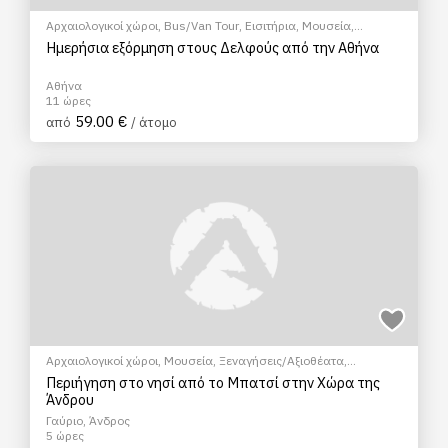
Αρχαιολογικοί χώροι
,
Bus/Van Tour
,
Εισιτήρια
,
Μουσεία
,
Ξεναγήσεις/Αξιοθέατα
,
Πολιτιστικά - Πολιτισμικά
Ημερήσια εξόρμηση στους Δελφούς από την Αθήνα
Αθήνα
11 ώρες
59.00 €
από
/ άτομο
Αρχαιολογικοί χώροι
,
Μουσεία
,
Ξεναγήσεις/Αξιοθέατα
,
Πολιτιστικά - Πολιτισμικά
Περιήγηση στο νησί από το Μπατσί στην Χώρα της
Άνδρου
Γαύριο, Άνδρος
5 ώρες