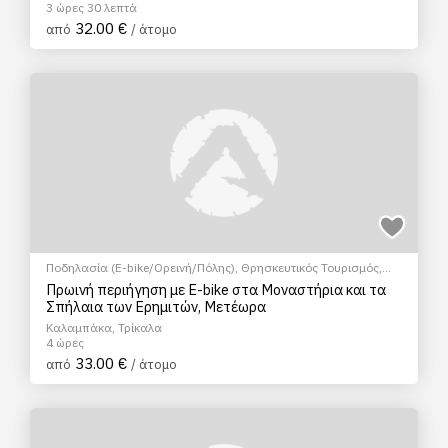
3 ώρες 30 λεπτά
32.00 €
από
/ άτομο
Ποδηλασία (E-bike/Ορεινή/Πόλης)
,
Θρησκευτικός Τουρισμός
,
Ξεναγήσεις/Αξιοθέατα
,
Πολιτιστικά - Πολιτισμικά
Πρωινή περιήγηση με E-bike στα Μοναστήρια και τα
Σπήλαια των Ερημιτών, Μετέωρα
Καλαμπάκα, Τρίκαλα
4 ώρες
33.00 €
από
/ άτομο