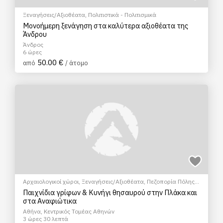
Ξεναγήσεις/Αξιοθέατα
,
Πολιτιστικά - Πολιτισμικά
Μονοήμερη ξενάγηση στα καλύτερα αξιοθέατα της
Άνδρου
Άνδρος
6 ώρες
50.00 €
από
/ άτομο
Αρχαιολογικοί χώροι
,
Ξεναγήσεις/Αξιοθέατα
,
Πεζοπορία Πόλης
,
Πολιτιστικά - Πολιτισμικά
Παιχνίδια γρίφων & Κυνήγι θησαυρού στην Πλάκα και
στα Αναφιώτικα
Αθήνα, Κεντρικός Τομέας Αθηνών
3 ώρες 30 λεπτά