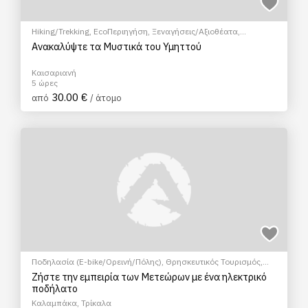
Hiking/Trekking
,
EcoΠεριηγήση
,
Ξεναγήσεις/Αξιοθέατα
,
Πολιτιστικά - Πολιτισμικά
Ανακαλύψτε τα Μυστικά του Υμηττού
Καισαριανή
5 ώρες
30.00 €
από
/ άτομο
Ποδηλασία (E-bike/Ορεινή/Πόλης)
,
Θρησκευτικός Τουρισμός
,
Ξεναγήσεις/Αξιοθέατα
,
Πολιτιστικά - Πολιτισμικά
,
Φώτο Tour
Ζήστε την εμπειρία των Μετεώρων με ένα ηλεκτρικό
ποδήλατο
Καλαμπάκα, Τρίκαλα