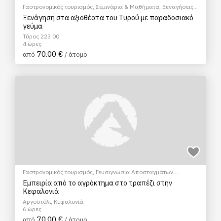
Γαστρονομικός τουρισμός
,
Σεμινάρια & Μαθήματα
,
Ξεναγήσεις/
Αξιοθέατα
,
Πεζοπορία Πόλης
,
Πολιτιστικά - Πολιτισμικά
Ξενάγηση στα αξιοθέατα του Τυρού με παραδοσιακό
γεύμα
Τύρος 223 00
4 ώρες
70.00 €
από
/ άτομο
Γαστρονομικός τουρισμός
,
Γευσιγνωσία Αποσταγμάτων
,
EcoΠεριηγήση
,
Μάθημα Μαγειρικής
,
Πολιτιστικά - Πολιτισμικά
Εμπειρία από το αγρόκτημα στο τραπέζι στην
Κεφαλονιά
Αργοστόλι, Κεφαλονιά
6 ώρες
70.00 €
από
/ άτομο