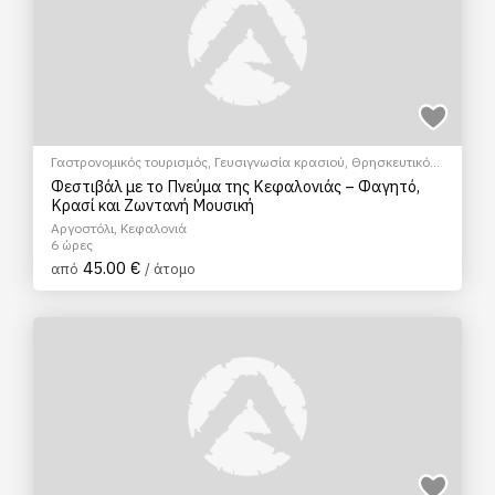
Γαστρονομικός τουρισμός
,
Γευσιγνωσία κρασιού
,
Θρησκευτικός
Τουρισμός
,
Πολιτιστικά - Πολιτισμικά
Φεστιβάλ με το Πνεύμα της Κεφαλονιάς – Φαγητό,
Κρασί και Ζωντανή Μουσική
Αργοστόλι, Κεφαλονιά
6 ώρες
45.00 €
από
/ άτομο