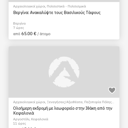
Αρχαιολογικοί χώροι
,
Πολιτιστικά - Πολιτισμικά
Βεργίνα: Ανακαλύψτε τους Βασιλικούς Τάφους
Βεργίνα
7 ώρες
65.00 €
από
/ άτομο
Αρχαιολογικοί χώροι
,
Ξεναγήσεις/Αξιοθέατα
,
Πεζοπορία Πόλης
,
Πολιτιστικά - Πολιτισμικά
,
Φώτο Tour
Ολοήμερη εκδρομή με λεωφορείο στην Ιθάκη από την
Κεφαλονιά
Αργοστόλι, Κεφαλονιά
11 ώρες