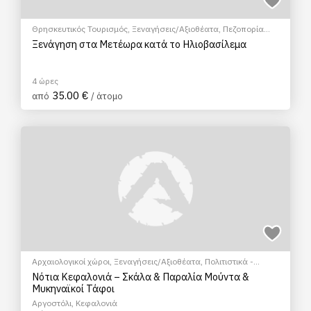
Θρησκευτικός Τουρισμός
,
Ξεναγήσεις/Αξιοθέατα
,
Πεζοπορία
Πόλης
,
Πολιτιστικά - Πολιτισμικά
Ξενάγηση στα Μετέωρα κατά το Ηλιοβασίλεμα
4 ώρες
35.00 €
από
/ άτομο
Αρχαιολογικοί χώροι
,
Ξεναγήσεις/Αξιοθέατα
,
Πολιτιστικά -
Πολιτισμικά
Νότια Κεφαλονιά – Σκάλα & Παραλία Μούντα &
Μυκηναϊκοί Τάφοι
Αργοστόλι, Κεφαλονιά