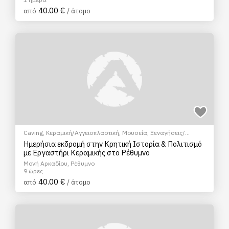
40.00 €
από
/ άτομο
Caving
,
Κεραμική/Αγγειοπλαστική
,
Μουσεία
,
Ξεναγήσεις/
Αξιοθέατα
,
Πολιτιστικά - Πολιτισμικά
,
Σεμινάρια & Μαθήματα
Ημερήσια εκδρομή στην Κρητική Ιστορία & Πολιτισμό
με Εργαστήρι Κεραμικής στο Ρέθυμνο
Μονή Αρκαδίου, Ρέθυμνο
9 ώρες
40.00 €
από
/ άτομο