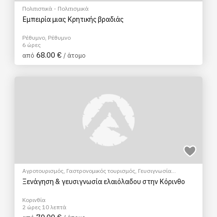
Πολιτιστικά - Πολιτισμικά
Εμπειρία μιας Κρητικής βραδιάς
Ρέθυμνο, Ρέθυμνο
6 ώρες
68.00 €
από
/ άτομο
Αγροτουρισμός
,
Γαστρονομικός τουρισμός
,
Γευσιγνωσία
ελαιολάδου
,
Πολιτιστικά - Πολιτισμικά
,
Σεμινάρια & Μαθήματα
Ξενάγηση & γευσιγνωσία ελαιόλαδου στην Κόρινθο
Κορινθία
2 ώρες 10 λεπτά