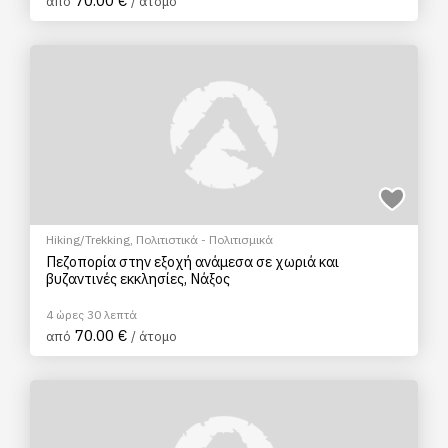
70.00 €
από
/ άτομο
Hiking/Trekking
,
Πολιτιστικά - Πολιτισμικά
Πεζοπορία στην εξοχή ανάμεσα σε χωριά και
βυζαντινές εκκλησίες, Νάξος
4 ώρες 30 λεπτά
70.00 €
από
/ άτομο