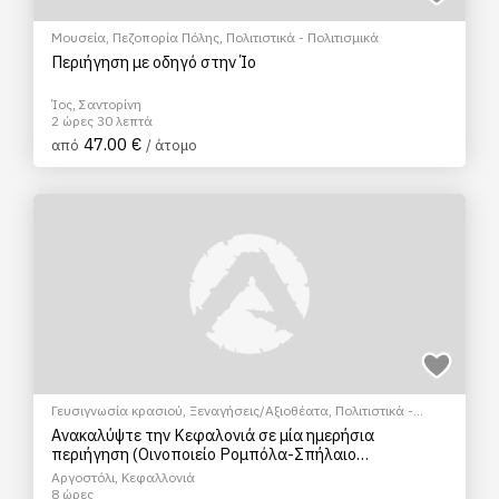
Μουσεία
,
Πεζοπορία Πόλης
,
Πολιτιστικά - Πολιτισμικά
Περιήγηση με οδηγό στην Ίο
Ίος, Σαντορίνη
2 ώρες 30 λεπτά
47.00 €
από
/ άτομο
Γευσιγνωσία κρασιού
,
Ξεναγήσεις/Αξιοθέατα
,
Πολιτιστικά -
Πολιτισμικά
,
Φώτο Tour
,
Hop on/Hop off bus
Ανακαλύψτε την Κεφαλονιά σε μία ημερήσια
περιήγηση (Οινοποιείο Ρομπόλα-Σπήλαιο
Δρογράτης-Λίμνη Μελισανής-Αγ. Ευφημία-Μυρτός)
Αργοστόλι, Κεφαλλονιά
8 ώρες