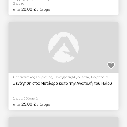
2 ώρες
20.00 €
από
/ άτομο
Θρησκευτικός Τουρισμός
,
Ξεναγήσεις/Αξιοθέατα
,
Πεζοπορία
Πόλης
,
Πολιτιστικά - Πολιτισμικά
Ξενάγηση στα Μετέωρα κατά την Ανατολή του Ηλίου
1 ώρα 30 λεπτά
25.00 €
από
/ άτομο