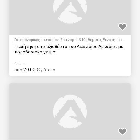
Γαστρονομικός τουρισμός
,
Σεμινάρια & Μαθήματα
,
Ξεναγήσεις/
Αξιοθέατα
,
Πεζοπορία Πόλης
,
Πολιτιστικά - Πολιτισμικά
Περιήγηση στα αξιοθέατα του Λεωνιδίου Αρκαδίας με
παραδοσιακό γεύμα
4 ώρες
70.00 €
από
/ άτομο