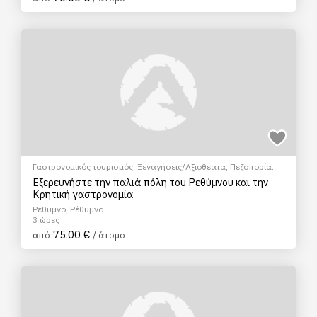
Γαστρονομικός τουρισμός
,
Ξεναγήσεις/Αξιοθέατα
,
Πεζοπορία
Πόλης
,
Πολιτιστικά - Πολιτισμικά
Εξερευνήστε την παλιά πόλη του Ρεθύμνου και την
Κρητική γαστρονομία
Ρέθυμνο, Ρέθυμνο
3 ώρες
75.00 €
από
/ άτομο