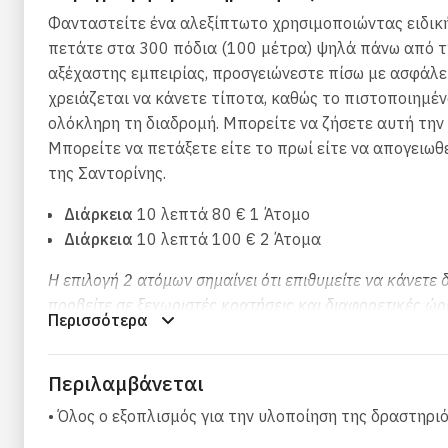
Φανταστείτε ένα αλεξίπτωτο χρησιμοποιώντας ειδι
πετάτε στα 300 πόδια (100 μέτρα) ψηλά πάνω από τη
αξέχαστης εμπειρίας, προσγειώνεστε πίσω με ασφάλει
χρειάζεται να κάνετε τίποτα, καθώς το πιστοποιημ
ολόκληρη τη διαδρομή. Μπορείτε να ζήσετε αυτή την 
Μπορείτε να πετάξετε είτε το πρωί είτε να απογειω
της Σαντορίνης.
Διάρκεια
10 λεπτά 80 € 1 Άτομο
Διάρκεια
10 λεπτά 100 € 2 Άτομα
Η επιλογή 2 ατόμων σημαίνει ότι επιθυμείτε να κάνετε 
προβείτε σε ξεχωριστές κρατήσεις και διαφορετικές ώρ
Περισσότερα
*
Η όλη δραστηριότητα διαρκεί περίπου 20-25 λεπτά, 
Περιλαμβάνεται
*Το μέγιστο συνολικό βάρος επιβατών: 180 κιλά
• Όλος ο εξοπλισμός για την υλοποίηση της δραστηρι
*Σε περίπτωση που δεν είναι ασφαλές να πραγματοποιη