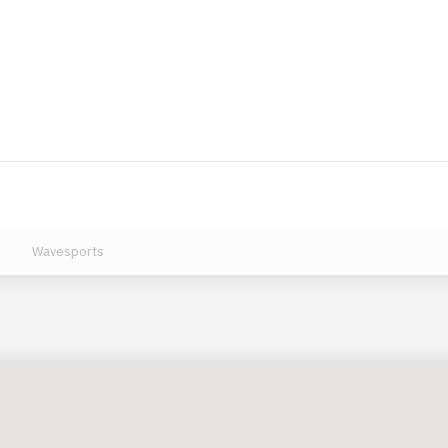
και βλάβη του εξοπλισμού. Σε αυτές τις περιπτώσεις, οποιαδή
Wavesports