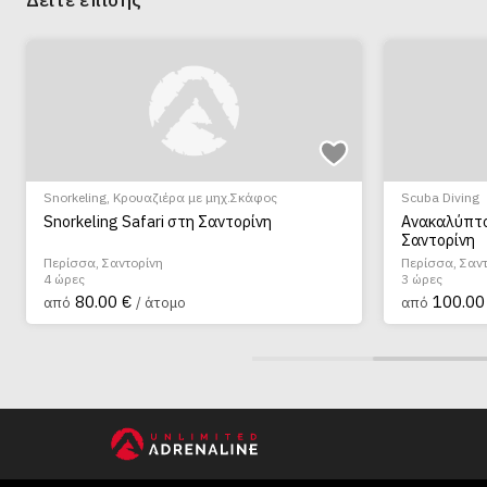
Snorkeling
,
Κρουαζιέρα με μηχ.Σκάφος
Scuba Diving
Snorkeling Safari στη Σαντορίνη
Ανακαλύπτο
Σαντορίνη
Περίσσα, Σαντορίνη
Περίσσα, Σαν
4 ώρες
3 ώρες
80.00 €
100.00
από
/ άτομο
από