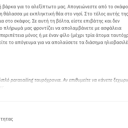
κή βάρκα
για το
αλεξίπτωτο μας. Απογειώνεστε από το σκάφο
 θάλασσα με εκπληκτική θέα στο νησί. Στο τέλος αυτής τη
α στο σκάφος. Σε αυτή τη βόλτα, είστε επιβάτης και δεν
ένο πλήρωμά μας φροντίζει να απολαμβάνετε με ασφάλεια
περιπέτεια μόνος ή με έναν φίλο (μέχρι τρία άτομα ταυτόχρ
θείτε το απόγευμα για να απολαύσετε τα διάσημα ηλιοβασιλ
διπλό parasailing ταυρόχρονια. Αν επιθυμείτε να κάνετε ξεχωρι
ες.
συμπεριλαμβανομένου του χρόνου που δαπανάται για το σκάφο
ότητας
θεί μια δραστηριότητα, μπορεί να ακυρωθεί ανά πάσα στιγμή.