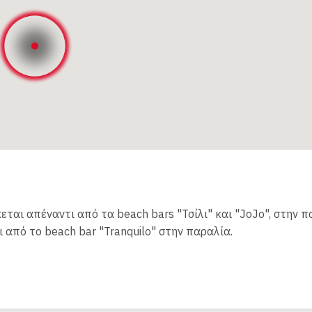
ται απέναντι από τα beach bars "Τσίλι" και "JoJo", στην π
από το beach bar "Tranquilo" στην παραλία.