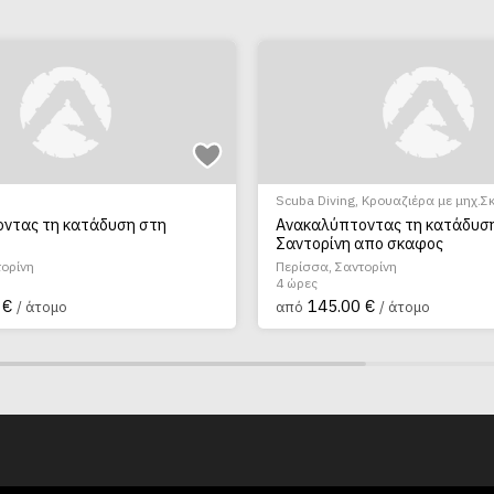
Scuba Diving
,
Κρουαζιέρα με μηχ.Σ
ντας τη κατάδυση στη
Ανακαλύπτοντας τη κατάδυσ
Σαντορίνη απο σκαφος
τορίνη
Περίσσα, Σαντορίνη
4 ώρες
 €
145.00 €
/ άτομο
από
/ άτομο