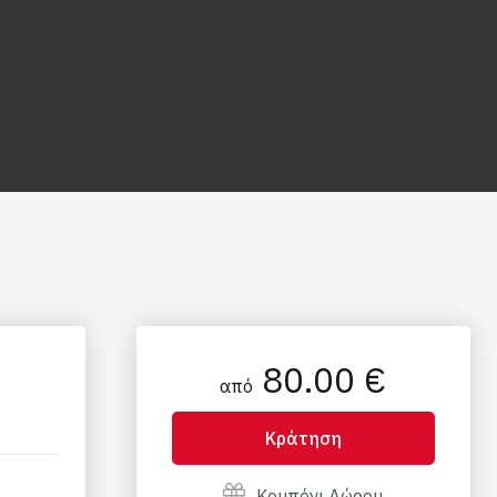
80.00 €
από
Κράτηση
Κουπόνι Δώρου